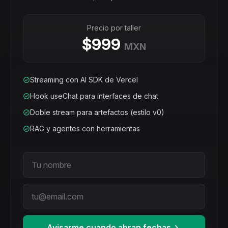
Precio por taller
$999
MXN
Streaming con AI SDK de Vercel
Hook useChat para interfaces de chat
Doble stream para artefactos (estilo v0)
RAG y agentes con herramientas
Avisarme cuando abran fechas